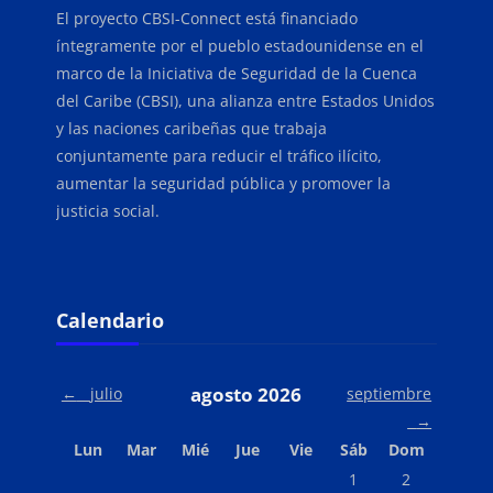
El proyecto CBSI-Connect está financiado
íntegramente por el pueblo estadounidense en el
marco de la Iniciativa de Seguridad de la Cuenca
del Caribe (CBSI), una alianza entre Estados Unidos
y las naciones caribeñas que trabaja
conjuntamente para reducir el tráfico ilícito,
aumentar la seguridad pública y promover la
justicia social.
Bloques
Salta Calendario
Calendario
agosto 2026
←
julio
septiembre
→
Lunes
Martes
Miércoles
Jueves
Viernes
Sábado
Domingo
Lun
Mar
Mié
Jue
Vie
Sáb
Dom
Sin eventos, sábado,
Sin eventos, 
1
2